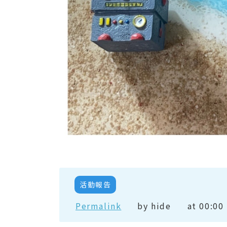
活動報告
Permalink
by hide
at 00:00