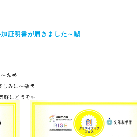
参加証明書が届きました～🙌
💪🌟
しみに〜😀🎥
気軽にどうぞ✨