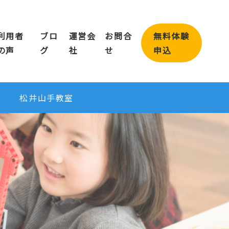
利用者
ブロ
運営会
お問合
無料体験
の声
グ
社
せ
申込
松井山手教室