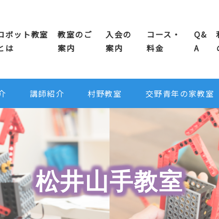
ロボット教室
教室のご
入会の
コース・
Q&
とは
案内
案内
料金
A
介
講師紹介
村野教室
交野青年の家教室
松井山手教室