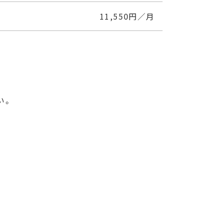
11,550円／月
い。